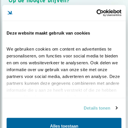
Op de hoogte blijven?
Meld je aan en ontvang nieuws, inspiratie, acties en tips
over vogels en activiteiten van Vogelbescherming.
AANMELDEN VOGELNIEUWS
Deze website maakt gebruik van cookies
Volg ons via social media
We gebruiken cookies om content en advertenties te 
personaliseren, om functies voor social media te bieden 
en om ons websiteverkeer te analyseren. Ook delen we 
informatie over uw gebruik van onze site met onze 
partners voor social media, adverteren en analyse. Deze 
partners kunnen deze gegevens combineren met andere 
informatie die u aan ze heeft verstrekt of die ze hebben 
verzameld op basis van uw gebruik van hun services.
Details tonen
Alles toestaan