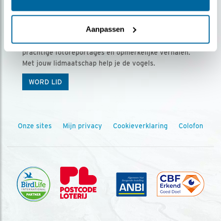
Ontvang 5 x Vogels voor € 36,00 per jaar
Aanpassen
Vogels is het tijdschrift voor onze leden, met
prachtige fotoreportages en opmerkelijke verhalen.
Met jouw lidmaatschap help je de vogels.
WORD LID
Onze sites
Mijn privacy
Cookieverklaring
Colofon