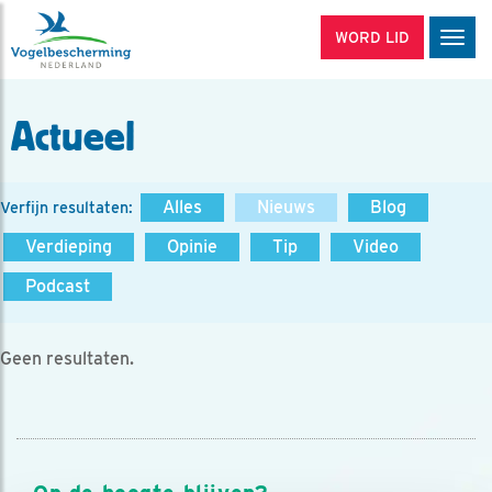
WORD LID
Men
Actueel
Alles
Nieuws
Blog
Verfijn resultaten:
Verdieping
Opinie
Tip
Video
Podcast
Geen resultaten.