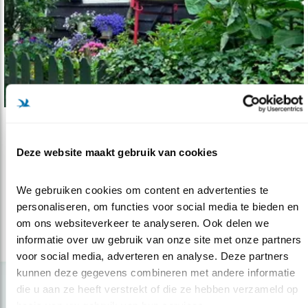
Nieuws
Deze website maakt gebruik van cookies
Wij doen mee aan Steenbreek!
24.11.16
De ‘Operatie Steenbreek’ geeft tegengas aan de
We gebruiken cookies om content en advertenties te 
‘verstening’ van particulier..
personaliseren, om functies voor social media te bieden en 
om ons websiteverkeer te analyseren. Ook delen we 
informatie over uw gebruik van onze site met onze partners 
lees meer
voor social media, adverteren en analyse. Deze partners 
kunnen deze gegevens combineren met andere informatie 
die u aan ze heeft verstrekt of die ze hebben verzameld op 
basis van uw gebruik van hun services.