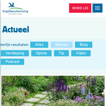
WORD LID
Men
Actueel
Alles
Nieuws
Blog
Verfijn resultaten:
Verdieping
Opinie
Tip
Video
Podcast