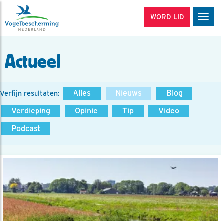
WORD LID
Men
Actueel
Alles
Nieuws
Blog
Verfijn resultaten:
Verdieping
Opinie
Tip
Video
Podcast