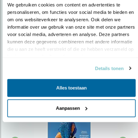
We gebruiken cookies om content en advertenties te 
personaliseren, om functies voor social media te bieden en 
om ons websiteverkeer te analyseren. Ook delen we 
Op de hoogte blijven?
informatie over uw gebruik van onze site met onze partners 
Meld je aan en ontvang nieuws, inspiratie, acties en tips
voor social media, adverteren en analyse. Deze partners 
over vogels en activiteiten van Vogelbescherming.
kunnen deze gegevens combineren met andere informatie 
die u aan ze heeft verstrekt of die ze hebben verzameld op 
AANMELDEN VOGELNIEUWS
basis van uw gebruik van hun services.
Details tonen
Volg ons via social media
Alles toestaan
Aanpassen