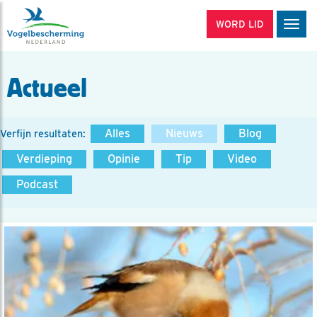
WORD LID
Men
Actueel
Alles
Nieuws
Blog
Verfijn resultaten:
Verdieping
Opinie
Tip
Video
Podcast