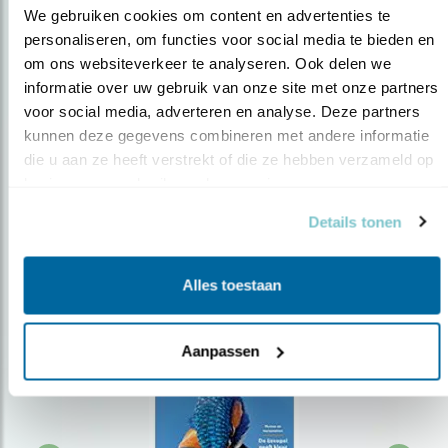
We gebruiken cookies om content en advertenties te 
personaliseren, om functies voor social media te bieden en 
om ons websiteverkeer te analyseren. Ook delen we 
Op de hoogte blijven?
informatie over uw gebruik van onze site met onze partners 
Meld je aan en ontvang nieuws, inspiratie, acties en tips
voor social media, adverteren en analyse. Deze partners 
over vogels en activiteiten van Vogelbescherming.
kunnen deze gegevens combineren met andere informatie 
die u aan ze heeft verstrekt of die ze hebben verzameld op 
AANMELDEN VOGELNIEUWS
basis van uw gebruik van hun services.
Details tonen
Volg ons via social media
Alles toestaan
Aanpassen