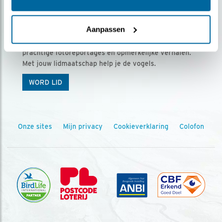
Ontvang 5 x Vogels voor € 36,00 per jaar
Aanpassen
Vogels is het tijdschrift voor onze leden, met
prachtige fotoreportages en opmerkelijke verhalen.
Met jouw lidmaatschap help je de vogels.
WORD LID
Onze sites
Mijn privacy
Cookieverklaring
Colofon