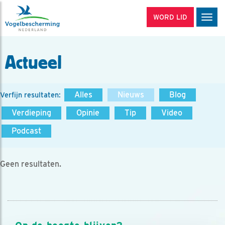
WORD LID
Men
Actueel
Alles
Nieuws
Blog
Verfijn resultaten:
Verdieping
Opinie
Tip
Video
Podcast
Geen resultaten.