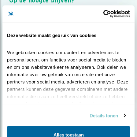
Op de hoogte blijven?
Meld je aan en ontvang nieuws, inspiratie, acties en tips
over vogels en activiteiten van Vogelbescherming.
AANMELDEN VOGELNIEUWS
Deze website maakt gebruik van cookies
Volg ons via social media
We gebruiken cookies om content en advertenties te 
personaliseren, om functies voor social media te bieden 
en om ons websiteverkeer te analyseren. Ook delen we 
informatie over uw gebruik van onze site met onze 
partners voor social media, adverteren en analyse. Deze 
partners kunnen deze gegevens combineren met andere 
informatie die u aan ze heeft verstrekt of die ze hebben 
verzameld op basis van uw gebruik van hun services.
Details tonen
Alles toestaan