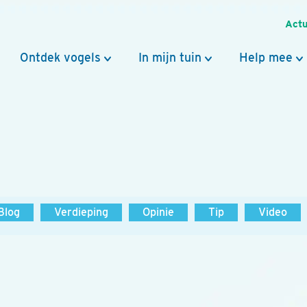
Actu
Ontdek vogels
In mijn tuin
Help mee
Blog
Verdieping
Opinie
Tip
Video