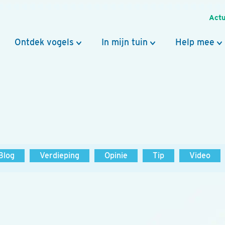
Actu
Ontdek vogels
In mijn tuin
Help mee
Blog
Verdieping
Opinie
Tip
Video