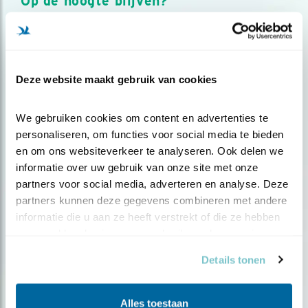
Op de hoogte blijven?
Meld je aan en ontvang nieuws, inspiratie, acties en tips
over vogels en activiteiten van Vogelbescherming.
AANMELDEN VOGELNIEUWS
Deze website maakt gebruik van cookies
Volg ons via social media
We gebruiken cookies om content en advertenties te 
personaliseren, om functies voor social media te bieden 
en om ons websiteverkeer te analyseren. Ook delen we 
informatie over uw gebruik van onze site met onze 
partners voor social media, adverteren en analyse. Deze 
partners kunnen deze gegevens combineren met andere 
informatie die u aan ze heeft verstrekt of die ze hebben 
verzameld op basis van uw gebruik van hun services.
Details tonen
Alles toestaan