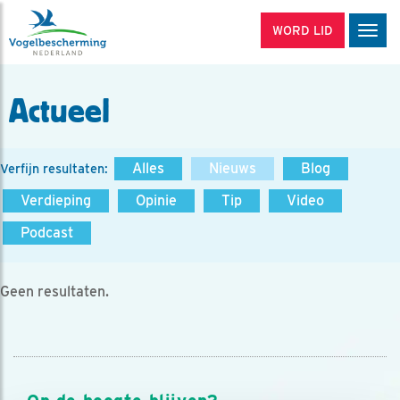
WORD LID
Men
Actueel
Alles
Nieuws
Blog
Verfijn resultaten:
Verdieping
Opinie
Tip
Video
Podcast
Geen resultaten.