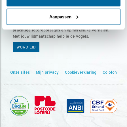
Ontvang 5 x Vogels voor € 36,00 per jaar
Aanpassen
Vogels is het tijdschrift voor onze leden, met
prachtige fotoreportages en opmerkelijke verhalen.
Met jouw lidmaatschap help je de vogels.
WORD LID
Onze sites
Mijn privacy
Cookieverklaring
Colofon