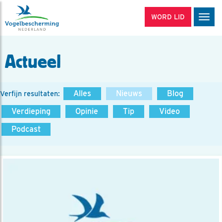
WORD LID
Men
Actueel
Alles
Nieuws
Blog
Verfijn resultaten:
Verdieping
Opinie
Tip
Video
Podcast