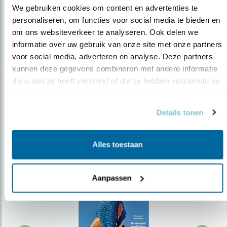
We gebruiken cookies om content en advertenties te 
personaliseren, om functies voor social media te bieden en 
om ons websiteverkeer te analyseren. Ook delen we 
Op de hoogte blijven?
informatie over uw gebruik van onze site met onze partners 
Meld je aan en ontvang nieuws, inspiratie, acties en tips
voor social media, adverteren en analyse. Deze partners 
over vogels en activiteiten van Vogelbescherming.
kunnen deze gegevens combineren met andere informatie 
die u aan ze heeft verstrekt of die ze hebben verzameld op 
AANMELDEN VOGELNIEUWS
basis van uw gebruik van hun services.
Details tonen
Volg ons via social media
Alles toestaan
Aanpassen