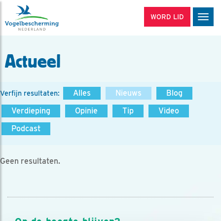
WORD LID
Men
Actueel
Alles
Nieuws
Blog
Verfijn resultaten:
Verdieping
Opinie
Tip
Video
Podcast
Geen resultaten.