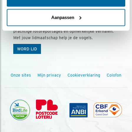
Ontvang 5 x Vogels voor € 36,00 per jaar
Aanpassen
Vogels is het tijdschrift voor onze leden, met
prachtige fotoreportages en opmerkelijke verhalen.
Met jouw lidmaatschap help je de vogels.
WORD LID
Onze sites
Mijn privacy
Cookieverklaring
Colofon