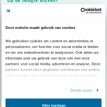
Op de hoogte blijven?
Meld je aan en ontvang nieuws, inspiratie, acties en tips
over vogels en activiteiten van Vogelbescherming.
AANMELDEN VOGELNIEUWS
Deze website maakt gebruik van cookies
Volg ons via social media
We gebruiken cookies om content en advertenties te 
personaliseren, om functies voor social media te bieden 
en om ons websiteverkeer te analyseren. Ook delen we 
informatie over uw gebruik van onze site met onze 
partners voor social media, adverteren en analyse. Deze 
partners kunnen deze gegevens combineren met andere 
informatie die u aan ze heeft verstrekt of die ze hebben 
verzameld op basis van uw gebruik van hun services.
Details tonen
Alles toestaan