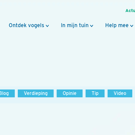
Actu
Ontdek vogels
In mijn tuin
Help mee
Blog
Verdieping
Opinie
Tip
Video