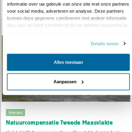
informatie over uw gebruik van onze site met onze partners 
lees meer
voor social media, adverteren en analyse. Deze partners 
kunnen deze gegevens combineren met andere informatie 
die u aan ze heeft verstrekt of die ze hebben verzameld op 
basis van uw gebruik van hun services.
Details tonen
Alles toestaan
Aanpassen
Nieuws
Natuurcompensatie Tweede Maasvlakte