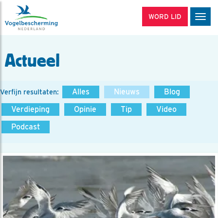
WORD LID
Men
Actueel
Alles
Nieuws
Blog
Verfijn resultaten:
Verdieping
Opinie
Tip
Video
Podcast