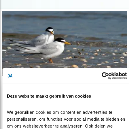
Nieuws
Natuurorganisaties winnen zaak om
Deze website maakt gebruik van cookies
natuur..
We gebruiken cookies om content en advertenties te 
15.11.22
Er moet snel een beter plan komen voor
personaliseren, om functies voor social media te bieden en 
compensatie van de natuur die verlor..
om ons websiteverkeer te analyseren. Ook delen we 