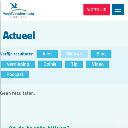
WORD LID
Men
Actueel
Alles
Nieuws
Blog
Verfijn resultaten:
Verdieping
Opinie
Tip
Video
Podcast
Geen resultaten.