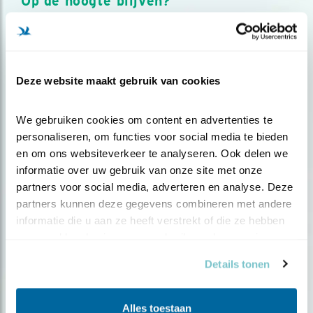
Op de hoogte blijven?
Meld je aan en ontvang nieuws, inspiratie, acties en tips
over vogels en activiteiten van Vogelbescherming.
AANMELDEN VOGELNIEUWS
Deze website maakt gebruik van cookies
Volg ons via social media
We gebruiken cookies om content en advertenties te 
personaliseren, om functies voor social media te bieden 
en om ons websiteverkeer te analyseren. Ook delen we 
informatie over uw gebruik van onze site met onze 
partners voor social media, adverteren en analyse. Deze 
partners kunnen deze gegevens combineren met andere 
informatie die u aan ze heeft verstrekt of die ze hebben 
verzameld op basis van uw gebruik van hun services.
Details tonen
Alles toestaan