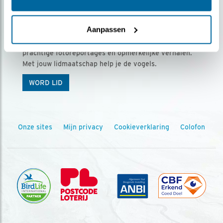
Ontvang 5 x Vogels voor € 36,00 per jaar
Aanpassen
Vogels is het tijdschrift voor onze leden, met
prachtige fotoreportages en opmerkelijke verhalen.
Met jouw lidmaatschap help je de vogels.
WORD LID
Onze sites
Mijn privacy
Cookieverklaring
Colofon