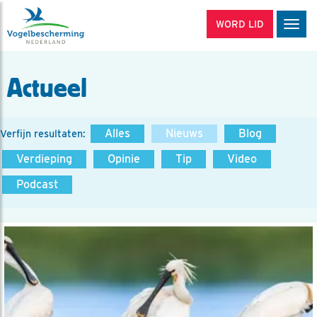
WORD LID
Men
Actueel
Alles
Nieuws
Blog
Verfijn resultaten:
Verdieping
Opinie
Tip
Video
Podcast