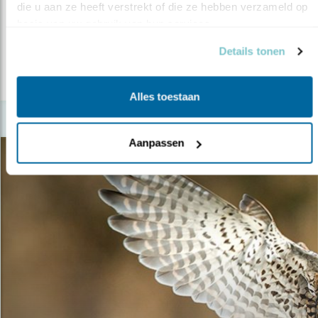
die u aan ze heeft verstrekt of die ze hebben verzameld op 
20.02.18
De Wieden is een van de belangrijkste
basis van uw gebruik van hun services.
laagveenmoerassen van West-Europa.
Details tonen
lees meer
Alles toestaan
Aanpassen