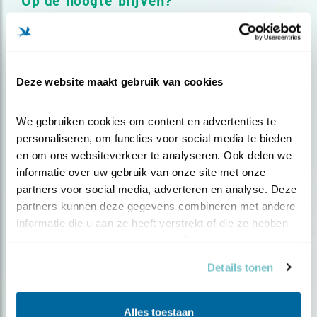
Op de hoogte blijven?
Meld je aan en ontvang nieuws, inspiratie, acties en tips
over vogels en activiteiten van Vogelbescherming.
AANMELDEN VOGELNIEUWS
Deze website maakt gebruik van cookies
Volg ons via social media
We gebruiken cookies om content en advertenties te 
personaliseren, om functies voor social media te bieden 
en om ons websiteverkeer te analyseren. Ook delen we 
informatie over uw gebruik van onze site met onze 
partners voor social media, adverteren en analyse. Deze 
partners kunnen deze gegevens combineren met andere 
informatie die u aan ze heeft verstrekt of die ze hebben 
verzameld op basis van uw gebruik van hun services.
Details tonen
Alles toestaan