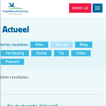
WORD LID
Men
Actueel
Alles
Nieuws
Blog
Verfijn resultaten:
Verdieping
Opinie
Tip
Video
Podcast
Geen resultaten.