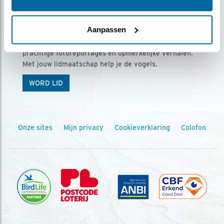
Ontvang 5 x Vogels voor € 36,00 per jaar
Aanpassen
Vogels is het tijdschrift voor onze leden, met
prachtige fotoreportages en opmerkelijke verhalen.
Met jouw lidmaatschap help je de vogels.
WORD LID
Onze sites
Mijn privacy
Cookieverklaring
Colofon