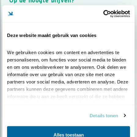
Op de hoogte blijven?
Meld je aan en ontvang nieuws, inspiratie, acties en tips
over vogels en activiteiten van Vogelbescherming.
AANMELDEN VOGELNIEUWS
Deze website maakt gebruik van cookies
Volg ons via social media
We gebruiken cookies om content en advertenties te 
personaliseren, om functies voor social media te bieden 
en om ons websiteverkeer te analyseren. Ook delen we 
informatie over uw gebruik van onze site met onze 
partners voor social media, adverteren en analyse. Deze 
partners kunnen deze gegevens combineren met andere 
informatie die u aan ze heeft verstrekt of die ze hebben 
verzameld op basis van uw gebruik van hun services.
Details tonen
Alles toestaan