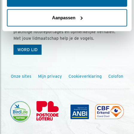
Ontvang 5 x Vogels voor € 36,00 per jaar
Aanpassen
Vogels is het tijdschrift voor onze leden, met
prachtige fotoreportages en opmerkelijke verhalen.
Met jouw lidmaatschap help je de vogels.
WORD LID
Onze sites
Mijn privacy
Cookieverklaring
Colofon