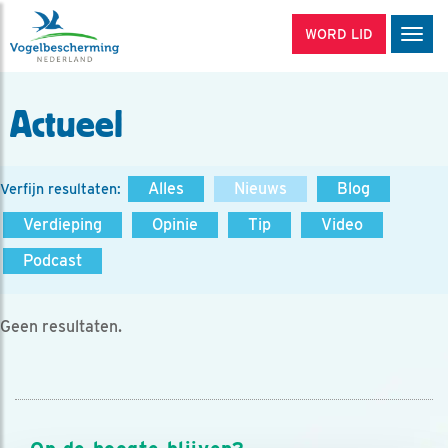
WORD LID
Men
Actueel
Alles
Nieuws
Blog
Verfijn resultaten:
Verdieping
Opinie
Tip
Video
Podcast
Geen resultaten.