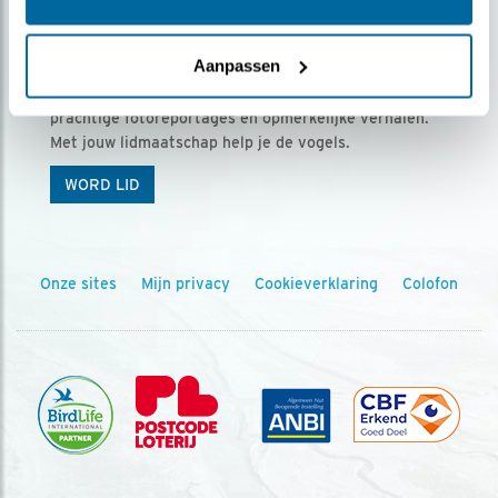
Ontvang 5 x Vogels voor € 36,00 per jaar
Aanpassen
Vogels is het tijdschrift voor onze leden, met
prachtige fotoreportages en opmerkelijke verhalen.
Met jouw lidmaatschap help je de vogels.
WORD LID
Onze sites
Mijn privacy
Cookieverklaring
Colofon