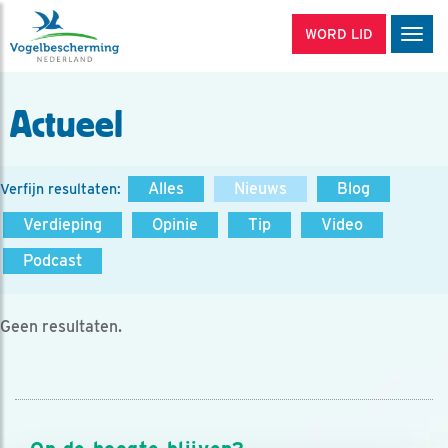
WORD LID
Men
Actueel
Alles
Nieuws
Blog
Verfijn resultaten:
Verdieping
Opinie
Tip
Video
Podcast
Geen resultaten.