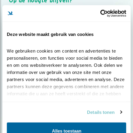
Op de hoogte blijven?
Meld je aan en ontvang nieuws, inspiratie, acties en tips
over vogels en activiteiten van Vogelbescherming.
AANMELDEN VOGELNIEUWS
Deze website maakt gebruik van cookies
Volg ons via social media
We gebruiken cookies om content en advertenties te 
personaliseren, om functies voor social media te bieden 
en om ons websiteverkeer te analyseren. Ook delen we 
informatie over uw gebruik van onze site met onze 
partners voor social media, adverteren en analyse. Deze 
partners kunnen deze gegevens combineren met andere 
informatie die u aan ze heeft verstrekt of die ze hebben 
verzameld op basis van uw gebruik van hun services.
Details tonen
Alles toestaan