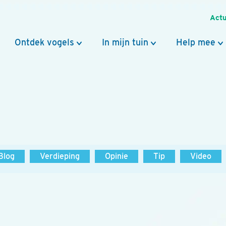
Actu
Ontdek vogels
In mijn tuin
Help mee
Blog
Verdieping
Opinie
Tip
Video