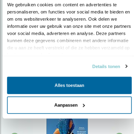
We gebruiken cookies om content en advertenties te 
personaliseren, om functies voor social media te bieden en 
om ons websiteverkeer te analyseren. Ook delen we 
Op de hoogte blijven?
informatie over uw gebruik van onze site met onze partners 
Meld je aan en ontvang nieuws, inspiratie, acties en tips
voor social media, adverteren en analyse. Deze partners 
over vogels en activiteiten van Vogelbescherming.
kunnen deze gegevens combineren met andere informatie 
die u aan ze heeft verstrekt of die ze hebben verzameld op 
AANMELDEN VOGELNIEUWS
basis van uw gebruik van hun services.
Details tonen
Volg ons via social media
Alles toestaan
Aanpassen