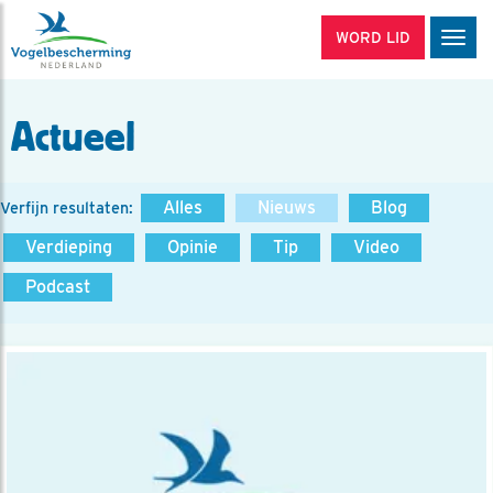
WORD LID
Men
Actueel
Alles
Nieuws
Blog
Verfijn resultaten:
Verdieping
Opinie
Tip
Video
Podcast