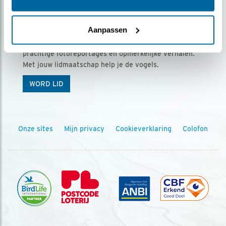
Ontvang 5 x Vogels voor € 36,00 per jaar
Aanpassen
Vogels is het tijdschrift voor onze leden, met
prachtige fotoreportages en opmerkelijke verhalen.
Met jouw lidmaatschap help je de vogels.
WORD LID
Onze sites
Mijn privacy
Cookieverklaring
Colofon