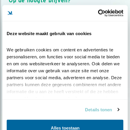
Op de hoogte blijven?
Meld je aan en ontvang nieuws, inspiratie, acties en tips
over vogels en activiteiten van Vogelbescherming.
AANMELDEN VOGELNIEUWS
Deze website maakt gebruik van cookies
Volg ons via social media
We gebruiken cookies om content en advertenties te 
personaliseren, om functies voor social media te bieden 
en om ons websiteverkeer te analyseren. Ook delen we 
informatie over uw gebruik van onze site met onze 
partners voor social media, adverteren en analyse. Deze 
partners kunnen deze gegevens combineren met andere 
informatie die u aan ze heeft verstrekt of die ze hebben 
verzameld op basis van uw gebruik van hun services.
Details tonen
Alles toestaan