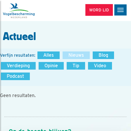
WORD LID
Men
Actueel
Alles
Nieuws
Blog
Verfijn resultaten:
Verdieping
Opinie
Tip
Video
Podcast
Geen resultaten.