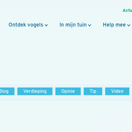
Actu
Ontdek vogels
In mijn tuin
Help mee
Blog
Verdieping
Opinie
Tip
Video