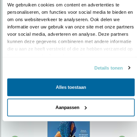
We gebruiken cookies om content en advertenties te 
personaliseren, om functies voor social media te bieden en 
om ons websiteverkeer te analyseren. Ook delen we 
Op de hoogte blijven?
informatie over uw gebruik van onze site met onze partners 
Meld je aan en ontvang nieuws, inspiratie, acties en tips
voor social media, adverteren en analyse. Deze partners 
over vogels en activiteiten van Vogelbescherming.
kunnen deze gegevens combineren met andere informatie 
die u aan ze heeft verstrekt of die ze hebben verzameld op 
AANMELDEN VOGELNIEUWS
basis van uw gebruik van hun services.
Details tonen
Volg ons via social media
Alles toestaan
Aanpassen