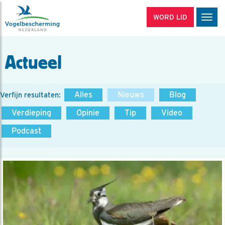
WORD LID
Men
Actueel
Alles
Nieuws
Blog
Verfijn resultaten:
Verdieping
Opinie
Tip
Video
Podcast