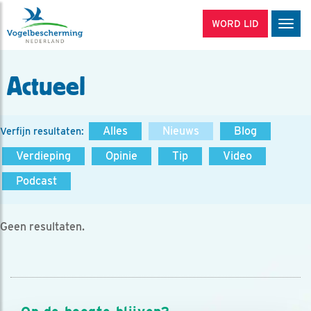
WORD LID
Men
Actueel
Alles
Nieuws
Blog
Verfijn resultaten:
Verdieping
Opinie
Tip
Video
Podcast
Geen resultaten.