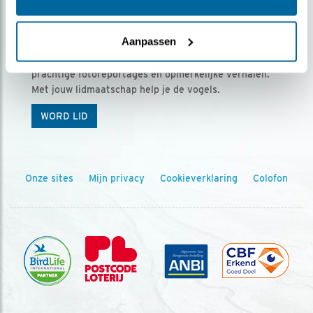
Ontvang 5 x Vogels voor € 36,00 per jaar
Aanpassen
Vogels is het tijdschrift voor onze leden, met
prachtige fotoreportages en opmerkelijke verhalen.
Met jouw lidmaatschap help je de vogels.
WORD LID
Onze sites
Mijn privacy
Cookieverklaring
Colofon