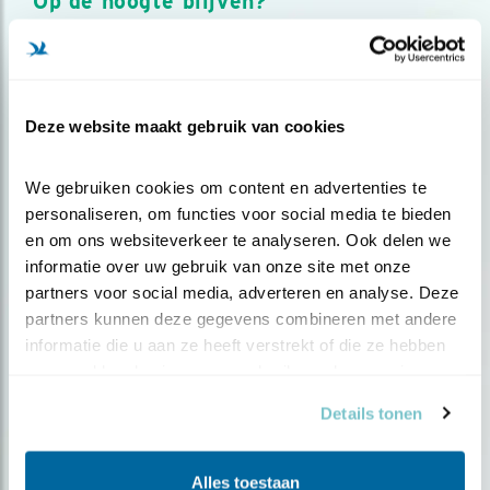
Op de hoogte blijven?
Meld je aan en ontvang nieuws, inspiratie, acties en tips
over vogels en activiteiten van Vogelbescherming.
AANMELDEN VOGELNIEUWS
Deze website maakt gebruik van cookies
Volg ons via social media
We gebruiken cookies om content en advertenties te 
personaliseren, om functies voor social media te bieden 
en om ons websiteverkeer te analyseren. Ook delen we 
informatie over uw gebruik van onze site met onze 
partners voor social media, adverteren en analyse. Deze 
partners kunnen deze gegevens combineren met andere 
informatie die u aan ze heeft verstrekt of die ze hebben 
verzameld op basis van uw gebruik van hun services.
Details tonen
Alles toestaan