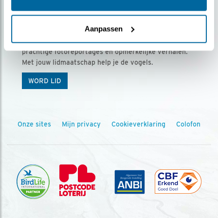
Ontvang 5 x Vogels voor € 36,00 per jaar
Aanpassen
Vogels is het tijdschrift voor onze leden, met
prachtige fotoreportages en opmerkelijke verhalen.
Met jouw lidmaatschap help je de vogels.
WORD LID
Onze sites
Mijn privacy
Cookieverklaring
Colofon