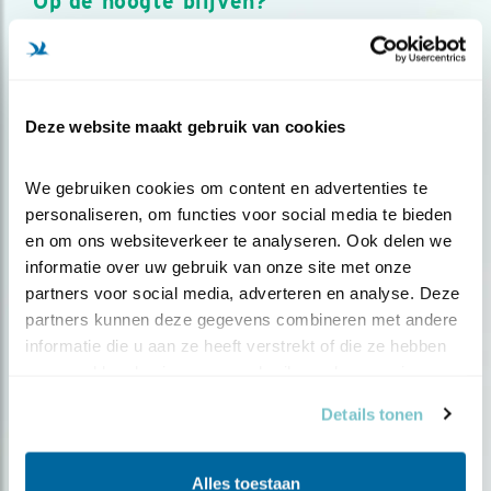
Op de hoogte blijven?
Meld je aan en ontvang nieuws, inspiratie, acties en tips
over vogels en activiteiten van Vogelbescherming.
AANMELDEN VOGELNIEUWS
Deze website maakt gebruik van cookies
Volg ons via social media
We gebruiken cookies om content en advertenties te 
personaliseren, om functies voor social media te bieden 
en om ons websiteverkeer te analyseren. Ook delen we 
informatie over uw gebruik van onze site met onze 
partners voor social media, adverteren en analyse. Deze 
partners kunnen deze gegevens combineren met andere 
informatie die u aan ze heeft verstrekt of die ze hebben 
verzameld op basis van uw gebruik van hun services.
Details tonen
Alles toestaan