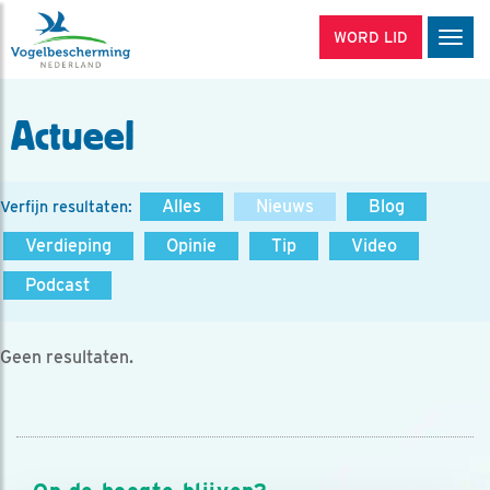
WORD LID
Men
Actueel
Alles
Nieuws
Blog
Verfijn resultaten:
Verdieping
Opinie
Tip
Video
Podcast
Geen resultaten.