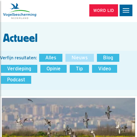
WORD LID
Men
Actueel
Alles
Nieuws
Blog
Verfijn resultaten:
Verdieping
Opinie
Tip
Video
Podcast