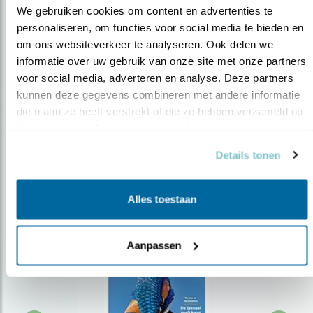
We gebruiken cookies om content en advertenties te 
personaliseren, om functies voor social media te bieden en 
om ons websiteverkeer te analyseren. Ook delen we 
Op de hoogte blijven?
informatie over uw gebruik van onze site met onze partners 
Meld je aan en ontvang nieuws, inspiratie, acties en tips
voor social media, adverteren en analyse. Deze partners 
over vogels en activiteiten van Vogelbescherming.
kunnen deze gegevens combineren met andere informatie 
die u aan ze heeft verstrekt of die ze hebben verzameld op 
AANMELDEN VOGELNIEUWS
basis van uw gebruik van hun services.
Details tonen
Volg ons via social media
Alles toestaan
Aanpassen