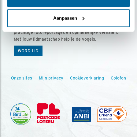
Ontvang 5 x Vogels voor € 36,00 per jaar
Aanpassen
Vogels is het tijdschrift voor onze leden, met
prachtige fotoreportages en opmerkelijke verhalen.
Met jouw lidmaatschap help je de vogels.
WORD LID
Onze sites
Mijn privacy
Cookieverklaring
Colofon