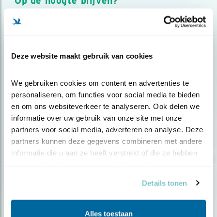
Op de hoogte blijven?
Meld je aan en ontvang nieuws, inspiratie, acties en tips
over vogels en activiteiten van Vogelbescherming.
AANMELDEN VOGELNIEUWS
Deze website maakt gebruik van cookies
Volg ons via social media
We gebruiken cookies om content en advertenties te 
personaliseren, om functies voor social media te bieden 
en om ons websiteverkeer te analyseren. Ook delen we 
informatie over uw gebruik van onze site met onze 
partners voor social media, adverteren en analyse. Deze 
partners kunnen deze gegevens combineren met andere 
informatie die u aan ze heeft verstrekt of die ze hebben 
verzameld op basis van uw gebruik van hun services.
Details tonen
Alles toestaan