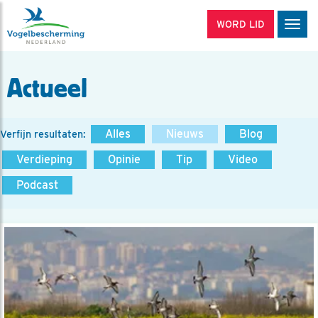
WORD LID
Men
Actueel
Alles
Nieuws
Blog
Verfijn resultaten:
Verdieping
Opinie
Tip
Video
Podcast