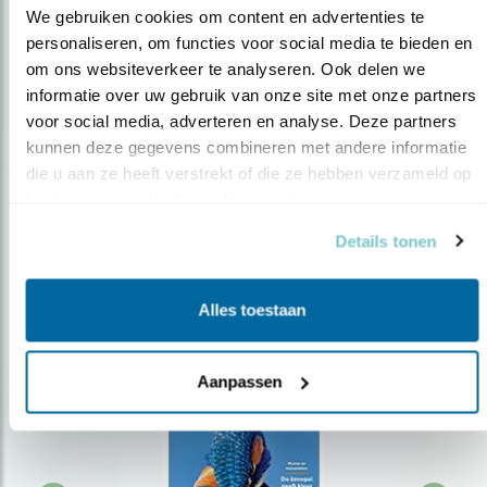
We gebruiken cookies om content en advertenties te 
personaliseren, om functies voor social media te bieden en 
om ons websiteverkeer te analyseren. Ook delen we 
Op de hoogte blijven?
informatie over uw gebruik van onze site met onze partners 
Meld je aan en ontvang nieuws, inspiratie, acties en tips
voor social media, adverteren en analyse. Deze partners 
over vogels en activiteiten van Vogelbescherming.
kunnen deze gegevens combineren met andere informatie 
die u aan ze heeft verstrekt of die ze hebben verzameld op 
AANMELDEN VOGELNIEUWS
basis van uw gebruik van hun services.
Details tonen
Volg ons via social media
Alles toestaan
Aanpassen