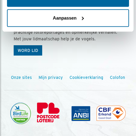
Ontvang 5 x Vogels voor € 36,00 per jaar
Aanpassen
Vogels is het tijdschrift voor onze leden, met
prachtige fotoreportages en opmerkelijke verhalen.
Met jouw lidmaatschap help je de vogels.
WORD LID
Onze sites
Mijn privacy
Cookieverklaring
Colofon