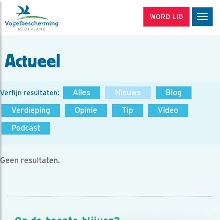
WORD LID
Men
Actueel
Alles
Nieuws
Blog
Verfijn resultaten:
Verdieping
Opinie
Tip
Video
Podcast
Geen resultaten.