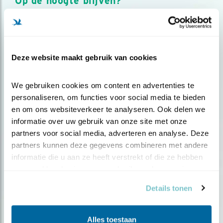
Op de hoogte blijven?
Meld je aan en ontvang nieuws, inspiratie, acties en tips
over vogels en activiteiten van Vogelbescherming.
AANMELDEN VOGELNIEUWS
Deze website maakt gebruik van cookies
Volg ons via social media
We gebruiken cookies om content en advertenties te 
personaliseren, om functies voor social media te bieden 
en om ons websiteverkeer te analyseren. Ook delen we 
informatie over uw gebruik van onze site met onze 
partners voor social media, adverteren en analyse. Deze 
partners kunnen deze gegevens combineren met andere 
informatie die u aan ze heeft verstrekt of die ze hebben 
verzameld op basis van uw gebruik van hun services.
Details tonen
Alles toestaan