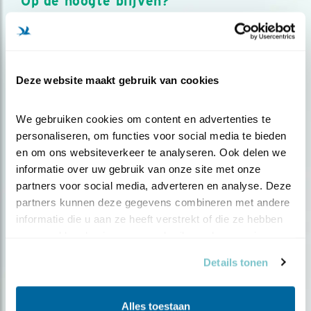
Op de hoogte blijven?
Meld je aan en ontvang nieuws, inspiratie, acties en tips
over vogels en activiteiten van Vogelbescherming.
AANMELDEN VOGELNIEUWS
Deze website maakt gebruik van cookies
Volg ons via social media
We gebruiken cookies om content en advertenties te 
personaliseren, om functies voor social media te bieden 
en om ons websiteverkeer te analyseren. Ook delen we 
informatie over uw gebruik van onze site met onze 
partners voor social media, adverteren en analyse. Deze 
partners kunnen deze gegevens combineren met andere 
informatie die u aan ze heeft verstrekt of die ze hebben 
verzameld op basis van uw gebruik van hun services.
Details tonen
Alles toestaan