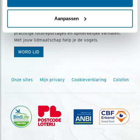
Ontvang 5 x Vogels voor € 36,00 per jaar
Aanpassen
Vogels is het tijdschrift voor onze leden, met
prachtige fotoreportages en opmerkelijke verhalen.
Met jouw lidmaatschap help je de vogels.
WORD LID
Onze sites
Mijn privacy
Cookieverklaring
Colofon