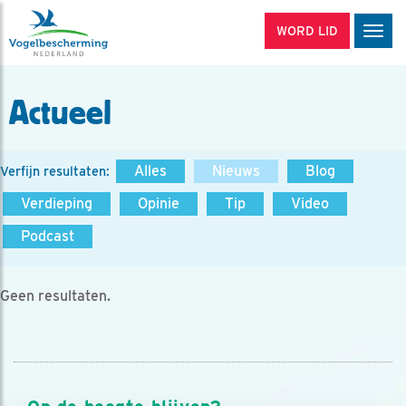
WORD LID
Men
Actueel
Alles
Nieuws
Blog
Verfijn resultaten:
Verdieping
Opinie
Tip
Video
Podcast
Geen resultaten.