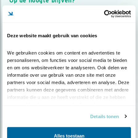
Op de hoogte blijven?
Meld je aan en ontvang nieuws, inspiratie, acties en tips
over vogels en activiteiten van Vogelbescherming.
AANMELDEN VOGELNIEUWS
Deze website maakt gebruik van cookies
Volg ons via social media
We gebruiken cookies om content en advertenties te 
personaliseren, om functies voor social media te bieden 
en om ons websiteverkeer te analyseren. Ook delen we 
informatie over uw gebruik van onze site met onze 
partners voor social media, adverteren en analyse. Deze 
partners kunnen deze gegevens combineren met andere 
informatie die u aan ze heeft verstrekt of die ze hebben 
verzameld op basis van uw gebruik van hun services.
Details tonen
Alles toestaan