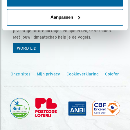
Ontvang 5 x Vogels voor € 36,00 per jaar
Aanpassen
Vogels is het tijdschrift voor onze leden, met
prachtige fotoreportages en opmerkelijke verhalen.
Met jouw lidmaatschap help je de vogels.
WORD LID
Onze sites
Mijn privacy
Cookieverklaring
Colofon