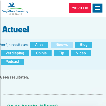
WORD LID
Men
Actueel
Alles
Nieuws
Blog
Verfijn resultaten:
Verdieping
Opinie
Tip
Video
Podcast
Geen resultaten.