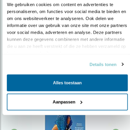
We gebruiken cookies om content en advertenties te 
personaliseren, om functies voor social media te bieden en 
om ons websiteverkeer te analyseren. Ook delen we 
Op de hoogte blijven?
informatie over uw gebruik van onze site met onze partners 
Meld je aan en ontvang nieuws, inspiratie, acties en tips
voor social media, adverteren en analyse. Deze partners 
over vogels en activiteiten van Vogelbescherming.
kunnen deze gegevens combineren met andere informatie 
die u aan ze heeft verstrekt of die ze hebben verzameld op 
AANMELDEN VOGELNIEUWS
basis van uw gebruik van hun services.
Details tonen
Volg ons via social media
Alles toestaan
Aanpassen