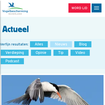
WORD LID
Men
Actueel
Alles
Nieuws
Blog
Verfijn resultaten:
Verdieping
Opinie
Tip
Video
Podcast