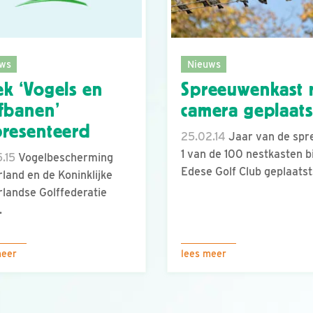
ws
Nieuws
k ‘Vogels en
Spreeuwenkast 
fbanen’
camera geplaats
resenteerd
25.02.14
Jaar van de spr
1 van de 100 nestkasten bi
.15
Vogelbescherming
Edese Golf Club geplaatst
land en de Koninklijke
landse Golffederatie
.
meer
lees meer