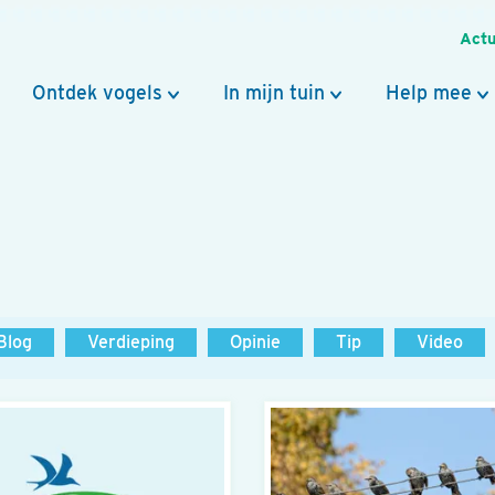
Actu
Ontdek vogels
In mijn tuin
Help mee
Blog
Verdieping
Opinie
Tip
Video