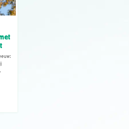
met
t
eeuw:
j
.