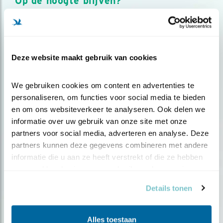
Op de hoogte blijven?
Meld je aan en ontvang nieuws, inspiratie, acties en tips
over vogels en activiteiten van Vogelbescherming.
AANMELDEN VOGELNIEUWS
Deze website maakt gebruik van cookies
Volg ons via social media
We gebruiken cookies om content en advertenties te 
personaliseren, om functies voor social media te bieden 
en om ons websiteverkeer te analyseren. Ook delen we 
informatie over uw gebruik van onze site met onze 
partners voor social media, adverteren en analyse. Deze 
partners kunnen deze gegevens combineren met andere 
informatie die u aan ze heeft verstrekt of die ze hebben 
verzameld op basis van uw gebruik van hun services.
Details tonen
Alles toestaan