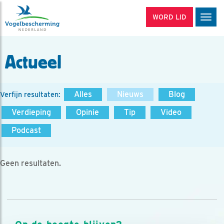
WORD LID
Men
Actueel
Alles
Nieuws
Blog
Verfijn resultaten:
Verdieping
Opinie
Tip
Video
Podcast
Geen resultaten.