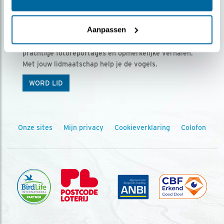
Ontvang 5 x Vogels voor € 36,00 per jaar
Aanpassen
Vogels is het tijdschrift voor onze leden, met
prachtige fotoreportages en opmerkelijke verhalen.
Met jouw lidmaatschap help je de vogels.
WORD LID
Onze sites
Mijn privacy
Cookieverklaring
Colofon