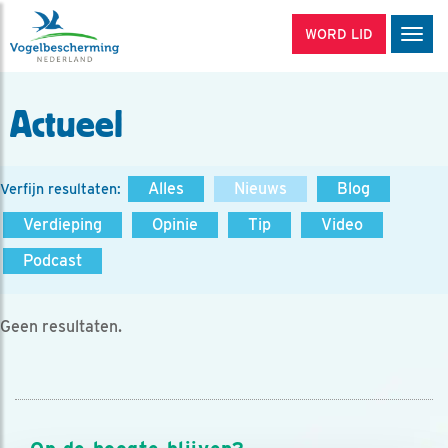
WORD LID
Men
Actueel
Alles
Nieuws
Blog
Verfijn resultaten:
Verdieping
Opinie
Tip
Video
Podcast
Geen resultaten.