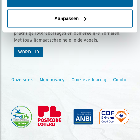
Ontvang 5 x Vogels voor € 36,00 per jaar
Aanpassen
Vogels is het tijdschrift voor onze leden, met
prachtige fotoreportages en opmerkelijke verhalen.
Met jouw lidmaatschap help je de vogels.
WORD LID
Onze sites
Mijn privacy
Cookieverklaring
Colofon