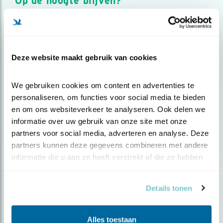
Op de hoogte blijven?
Meld je aan en ontvang nieuws, inspiratie, acties en tips
over vogels en activiteiten van Vogelbescherming.
AANMELDEN VOGELNIEUWS
Deze website maakt gebruik van cookies
Volg ons via social media
We gebruiken cookies om content en advertenties te 
personaliseren, om functies voor social media te bieden 
en om ons websiteverkeer te analyseren. Ook delen we 
informatie over uw gebruik van onze site met onze 
partners voor social media, adverteren en analyse. Deze 
partners kunnen deze gegevens combineren met andere 
informatie die u aan ze heeft verstrekt of die ze hebben 
verzameld op basis van uw gebruik van hun services.
Details tonen
Alles toestaan