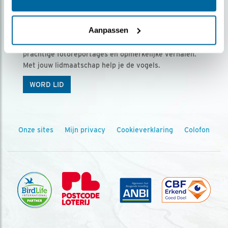
Ontvang 5 x Vogels voor € 36,00 per jaar
Aanpassen
Vogels is het tijdschrift voor onze leden, met
prachtige fotoreportages en opmerkelijke verhalen.
Met jouw lidmaatschap help je de vogels.
WORD LID
Onze sites
Mijn privacy
Cookieverklaring
Colofon