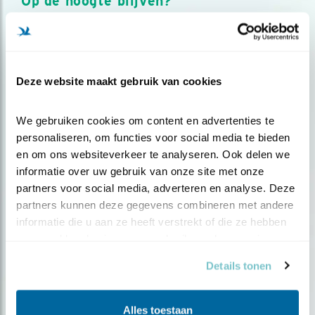
Op de hoogte blijven?
Meld je aan en ontvang nieuws, inspiratie, acties en tips
over vogels en activiteiten van Vogelbescherming.
AANMELDEN VOGELNIEUWS
Deze website maakt gebruik van cookies
Volg ons via social media
We gebruiken cookies om content en advertenties te 
personaliseren, om functies voor social media te bieden 
en om ons websiteverkeer te analyseren. Ook delen we 
informatie over uw gebruik van onze site met onze 
partners voor social media, adverteren en analyse. Deze 
partners kunnen deze gegevens combineren met andere 
informatie die u aan ze heeft verstrekt of die ze hebben 
verzameld op basis van uw gebruik van hun services.
Details tonen
Alles toestaan