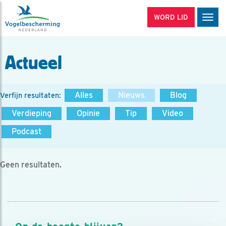
WORD LID
Men
Actueel
Alles
Nieuws
Blog
Verfijn resultaten:
Verdieping
Opinie
Tip
Video
Podcast
Geen resultaten.