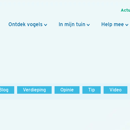
Actu
Ontdek vogels
In mijn tuin
Help mee
Blog
Verdieping
Opinie
Tip
Video