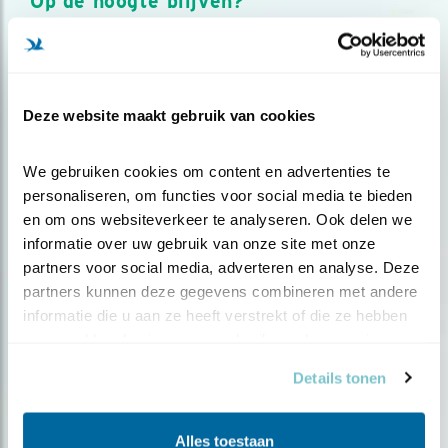
Op de hoogte blijven?
Meld je aan en ontvang nieuws, inspiratie, acties en tips
over vogels en activiteiten van Vogelbescherming.
AANMELDEN VOGELNIEUWS
Deze website maakt gebruik van cookies
Volg ons via social media
We gebruiken cookies om content en advertenties te 
personaliseren, om functies voor social media te bieden 
en om ons websiteverkeer te analyseren. Ook delen we 
informatie over uw gebruik van onze site met onze 
partners voor social media, adverteren en analyse. Deze 
partners kunnen deze gegevens combineren met andere 
informatie die u aan ze heeft verstrekt of die ze hebben 
verzameld op basis van uw gebruik van hun services.
Details tonen
Alles toestaan