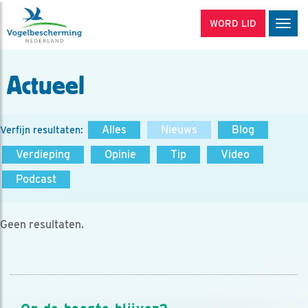
WORD LID
Men
Actueel
Alles
Nieuws
Blog
Verfijn resultaten:
Verdieping
Opinie
Tip
Video
Podcast
Geen resultaten.