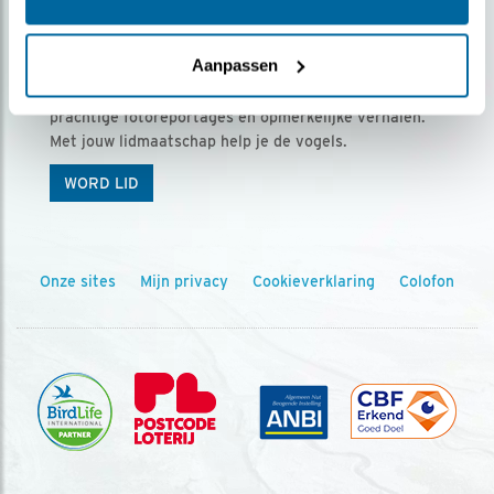
Ontvang 5 x Vogels voor € 36,00 per jaar
Aanpassen
Vogels is het tijdschrift voor onze leden, met
prachtige fotoreportages en opmerkelijke verhalen.
Met jouw lidmaatschap help je de vogels.
WORD LID
Onze sites
Mijn privacy
Cookieverklaring
Colofon