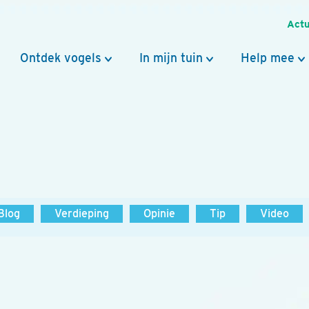
Actu
Ontdek vogels
In mijn tuin
Help mee
Blog
Verdieping
Opinie
Tip
Video