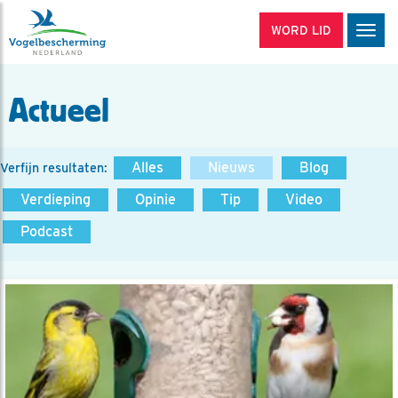
WORD LID
Men
Actueel
Alles
Nieuws
Blog
Verfijn resultaten:
Verdieping
Opinie
Tip
Video
Podcast