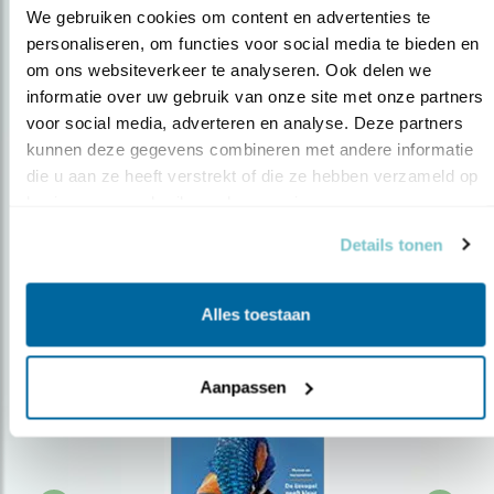
We gebruiken cookies om content en advertenties te 
personaliseren, om functies voor social media te bieden en 
om ons websiteverkeer te analyseren. Ook delen we 
Op de hoogte blijven?
informatie over uw gebruik van onze site met onze partners 
Meld je aan en ontvang nieuws, inspiratie, acties en tips
voor social media, adverteren en analyse. Deze partners 
over vogels en activiteiten van Vogelbescherming.
kunnen deze gegevens combineren met andere informatie 
die u aan ze heeft verstrekt of die ze hebben verzameld op 
AANMELDEN VOGELNIEUWS
basis van uw gebruik van hun services.
Details tonen
Volg ons via social media
Alles toestaan
Aanpassen