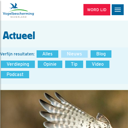
WORD LID
Men
Actueel
Alles
Nieuws
Blog
Verfijn resultaten:
Verdieping
Opinie
Tip
Video
Podcast