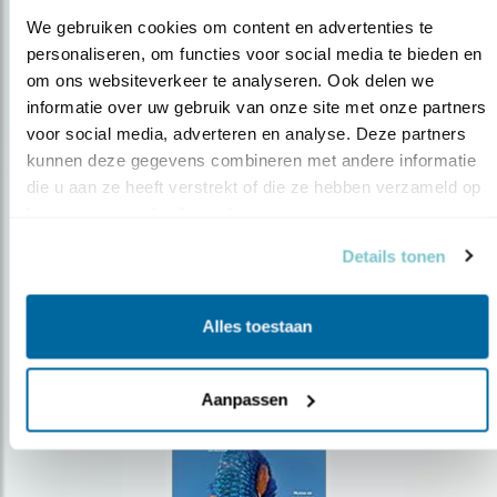
We gebruiken cookies om content en advertenties te 
personaliseren, om functies voor social media te bieden en 
om ons websiteverkeer te analyseren. Ook delen we 
Op de hoogte blijven?
informatie over uw gebruik van onze site met onze partners 
voor social media, adverteren en analyse. Deze partners 
Meld je aan en ontvang nieuws, inspiratie, acties en tips
over vogels en activiteiten van Vogelbescherming.
kunnen deze gegevens combineren met andere informatie 
die u aan ze heeft verstrekt of die ze hebben verzameld op 
AANMELDEN VOGELNIEUWS
basis van uw gebruik van hun services.
Details tonen
Volg ons via social media
Alles toestaan
Aanpassen