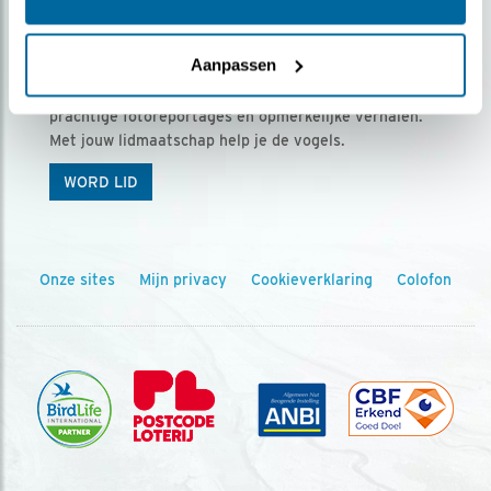
Ontvang 5 x Vogels voor € 36,00 per jaar
Aanpassen
Vogels is het tijdschrift voor onze leden, met
prachtige fotoreportages en opmerkelijke verhalen.
Met jouw lidmaatschap help je de vogels.
WORD LID
Onze sites
Mijn privacy
Cookieverklaring
Colofon