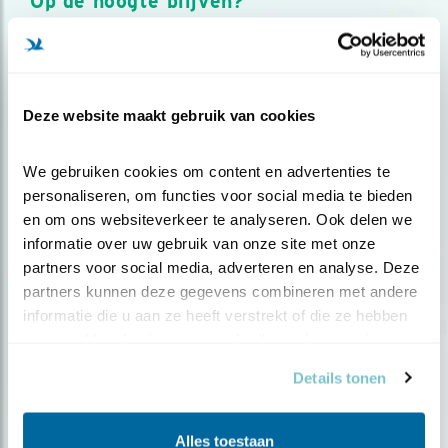
Op de hoogte blijven?
Meld je aan en ontvang nieuws, inspiratie, acties en tips
over vogels en activiteiten van Vogelbescherming.
AANMELDEN VOGELNIEUWS
Deze website maakt gebruik van cookies
Volg ons via social media
We gebruiken cookies om content en advertenties te 
personaliseren, om functies voor social media te bieden 
en om ons websiteverkeer te analyseren. Ook delen we 
informatie over uw gebruik van onze site met onze 
partners voor social media, adverteren en analyse. Deze 
partners kunnen deze gegevens combineren met andere 
informatie die u aan ze heeft verstrekt of die ze hebben 
verzameld op basis van uw gebruik van hun services.
Details tonen
Alles toestaan