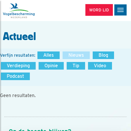
WORD LID
Men
Actueel
Alles
Nieuws
Blog
Verfijn resultaten:
Verdieping
Opinie
Tip
Video
Podcast
Geen resultaten.