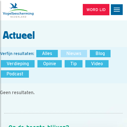
WORD LID
Men
Actueel
Alles
Nieuws
Blog
Verfijn resultaten:
Verdieping
Opinie
Tip
Video
Podcast
Geen resultaten.