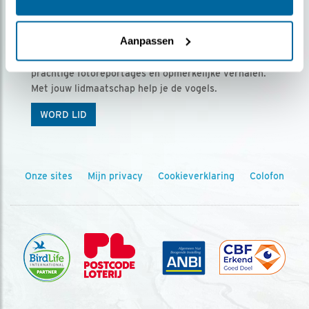
Ontvang 5 x Vogels voor € 36,00 per jaar
Aanpassen
Vogels is het tijdschrift voor onze leden, met
prachtige fotoreportages en opmerkelijke verhalen.
Met jouw lidmaatschap help je de vogels.
WORD LID
Onze sites
Mijn privacy
Cookieverklaring
Colofon