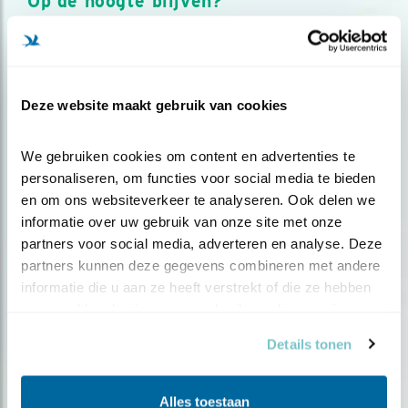
Op de hoogte blijven?
Meld je aan en ontvang nieuws, inspiratie, acties en tips
over vogels en activiteiten van Vogelbescherming.
AANMELDEN VOGELNIEUWS
Deze website maakt gebruik van cookies
Volg ons via social media
We gebruiken cookies om content en advertenties te 
personaliseren, om functies voor social media te bieden 
en om ons websiteverkeer te analyseren. Ook delen we 
informatie over uw gebruik van onze site met onze 
partners voor social media, adverteren en analyse. Deze 
partners kunnen deze gegevens combineren met andere 
informatie die u aan ze heeft verstrekt of die ze hebben 
verzameld op basis van uw gebruik van hun services.
Details tonen
Alles toestaan