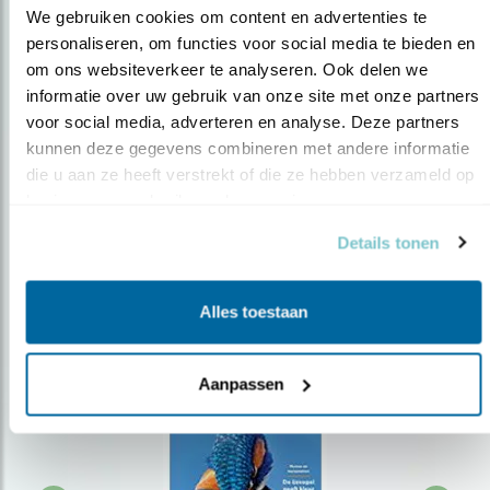
We gebruiken cookies om content en advertenties te 
personaliseren, om functies voor social media te bieden en 
om ons websiteverkeer te analyseren. Ook delen we 
Op de hoogte blijven?
informatie over uw gebruik van onze site met onze partners 
Meld je aan en ontvang nieuws, inspiratie, acties en tips
voor social media, adverteren en analyse. Deze partners 
over vogels en activiteiten van Vogelbescherming.
kunnen deze gegevens combineren met andere informatie 
die u aan ze heeft verstrekt of die ze hebben verzameld op 
AANMELDEN VOGELNIEUWS
basis van uw gebruik van hun services.
Details tonen
Volg ons via social media
Alles toestaan
Aanpassen