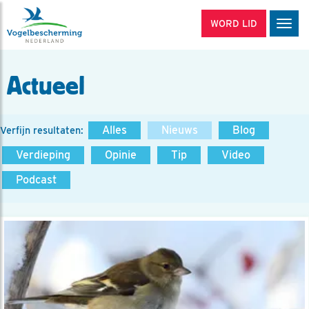
WORD LID
Men
Actueel
Alles
Nieuws
Blog
Verfijn resultaten:
Verdieping
Opinie
Tip
Video
Podcast