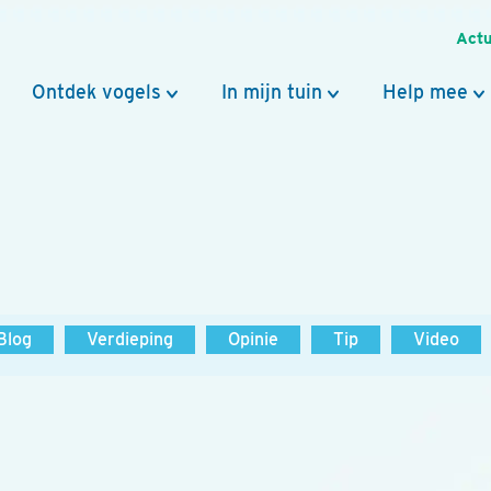
Actu
Ontdek vogels
In mijn tuin
Help mee
Blog
Verdieping
Opinie
Tip
Video