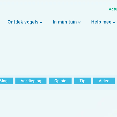
Actu
Ontdek vogels
In mijn tuin
Help mee
Blog
Verdieping
Opinie
Tip
Video