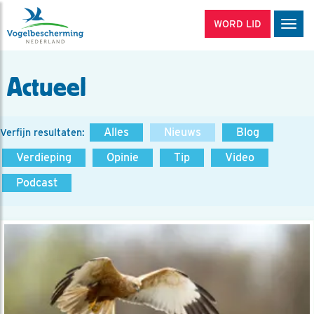
WORD LID
Men
Actueel
Alles
Nieuws
Blog
Verfijn resultaten:
Verdieping
Opinie
Tip
Video
Podcast