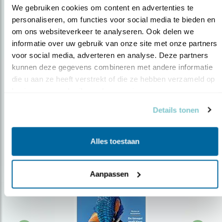
We gebruiken cookies om content en advertenties te 
personaliseren, om functies voor social media te bieden en 
om ons websiteverkeer te analyseren. Ook delen we 
Op de hoogte blijven?
informatie over uw gebruik van onze site met onze partners 
Meld je aan en ontvang nieuws, inspiratie, acties en tips
voor social media, adverteren en analyse. Deze partners 
over vogels en activiteiten van Vogelbescherming.
kunnen deze gegevens combineren met andere informatie 
die u aan ze heeft verstrekt of die ze hebben verzameld op 
AANMELDEN VOGELNIEUWS
basis van uw gebruik van hun services.
Details tonen
Volg ons via social media
Alles toestaan
Aanpassen