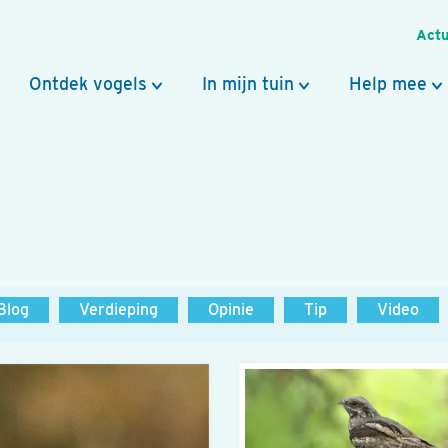
Actu
Ontdek vogels
In mijn tuin
Help mee
Blog
Verdieping
Opinie
Tip
Video