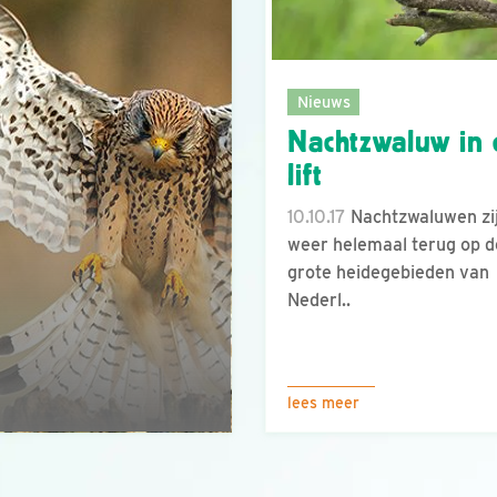
Nieuws
Nachtzwaluw in
lift
10.10.17
Nachtzwaluwen zi
weer helemaal terug op d
grote heidegebieden van
Nederl..
lees meer