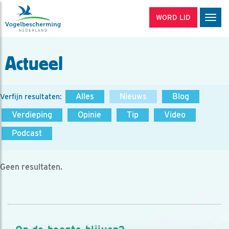
WORD LID
Men
Actueel
Alles
Nieuws
Blog
Verfijn resultaten:
Verdieping
Opinie
Tip
Video
Podcast
Geen resultaten.