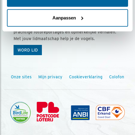
Ontvang 5 x Vogels voor € 36,00 per jaar
Aanpassen
Vogels is het tijdschrift voor onze leden, met
prachtige fotoreportages en opmerkelijke verhalen.
Met jouw lidmaatschap help je de vogels.
WORD LID
Onze sites
Mijn privacy
Cookieverklaring
Colofon