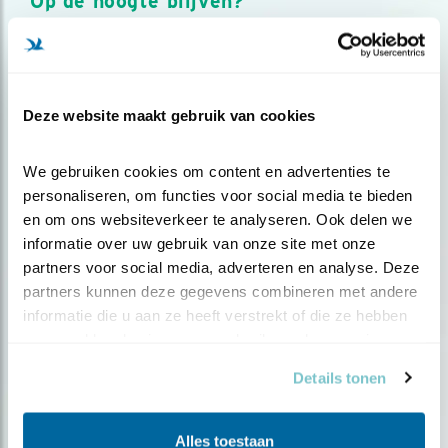
Op de hoogte blijven?
Meld je aan en ontvang nieuws, inspiratie, acties en tips
over vogels en activiteiten van Vogelbescherming.
AANMELDEN VOGELNIEUWS
Deze website maakt gebruik van cookies
Volg ons via social media
We gebruiken cookies om content en advertenties te 
personaliseren, om functies voor social media te bieden 
en om ons websiteverkeer te analyseren. Ook delen we 
informatie over uw gebruik van onze site met onze 
partners voor social media, adverteren en analyse. Deze 
partners kunnen deze gegevens combineren met andere 
informatie die u aan ze heeft verstrekt of die ze hebben 
verzameld op basis van uw gebruik van hun services.
Details tonen
Alles toestaan