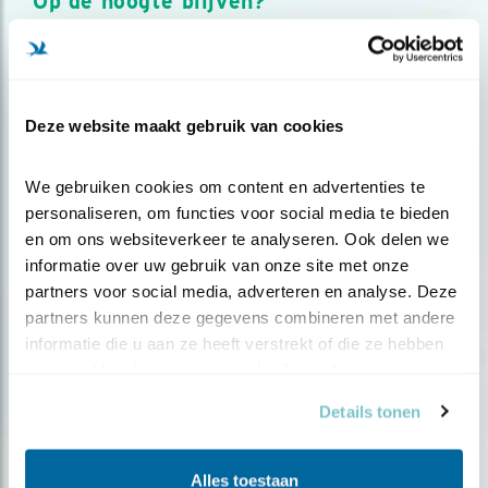
Op de hoogte blijven?
Meld je aan en ontvang nieuws, inspiratie, acties en tips
over vogels en activiteiten van Vogelbescherming.
AANMELDEN VOGELNIEUWS
Deze website maakt gebruik van cookies
Volg ons via social media
We gebruiken cookies om content en advertenties te 
personaliseren, om functies voor social media te bieden 
en om ons websiteverkeer te analyseren. Ook delen we 
informatie over uw gebruik van onze site met onze 
partners voor social media, adverteren en analyse. Deze 
partners kunnen deze gegevens combineren met andere 
informatie die u aan ze heeft verstrekt of die ze hebben 
verzameld op basis van uw gebruik van hun services.
Details tonen
Alles toestaan