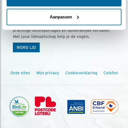
Ontvang 5 x Vogels voor € 36,00 per jaar
Aanpassen
Vogels is het tijdschrift voor onze leden, met
prachtige fotoreportages en opmerkelijke verhalen.
Met jouw lidmaatschap help je de vogels.
WORD LID
Onze sites
Mijn privacy
Cookieverklaring
Colofon