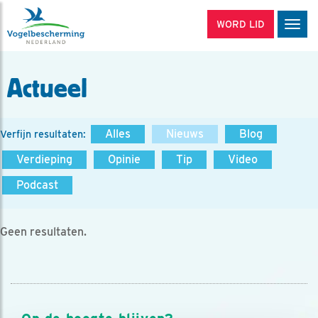
WORD LID
Men
Actueel
Alles
Nieuws
Blog
Verfijn resultaten:
Verdieping
Opinie
Tip
Video
Podcast
Geen resultaten.