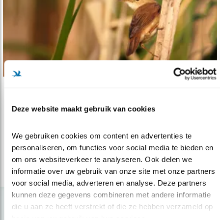
Nieuws
Deze website maakt gebruik van cookies
Kleine karekiet start nu nog met broeden
27.06.17
Kleine karekieten beginnen vaak direct aan
We gebruiken cookies om content en advertenties te 
een tweede nest als een eerste l..
personaliseren, om functies voor social media te bieden en 
om ons websiteverkeer te analyseren. Ook delen we 
informatie over uw gebruik van onze site met onze partners 
lees meer
voor social media, adverteren en analyse. Deze partners 
kunnen deze gegevens combineren met andere informatie 
die u aan ze heeft verstrekt of die ze hebben verzameld op 
basis van uw gebruik van hun services.