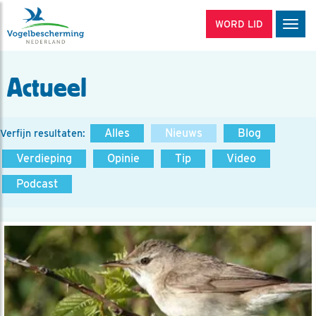
WORD LID
Men
Actueel
Alles
Nieuws
Blog
Verfijn resultaten:
Verdieping
Opinie
Tip
Video
Podcast